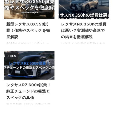
新型レクサスGX550試
レクサスNX 350hの燃費
乗！価格やスペックを徹
は悪い？実測値や高速で
底解説
の結果を徹底解説
2026年モデルとして登場した
レクサスの次世代を象徴するク
新型レクサスGX550について、
ロスオーバーSUVとして高い人
多くの自動車ファンが熱い視線
気を誇るNX。 その中でも、環
LEXUS
を注いでいます。ランドクルー
境性能と走りの良さを両立させ
ザー250とプラットフォームを
たハイブリッドモデルに関心を
共有しながらも、レクサス独自
寄せている方は多いはずです。
のラグジュアリーな仕上がり
しかし、カタログスペックが優
と、圧倒的なパワーを誇るV6ツ
秀でも、実際の道路状況や季節
インターボエンジンの採用によ
によって数値が大きく異なるこ
レクサスRZ 600e試乗！
り、唯一無二の存在感を放って
とは珍しくありません。 購入を
純正チューンドの衝撃と
います。「燃費や維持費は現実
検討する上で、レクサスNX
スペックの真価
的なのか」といった疑問を持つ
350h 燃費の実力がどの程度の
方も多いでしょう。 この記事で
ものなのか、また維持費が家計
電気自動車（BEV）の進化が加
は、最新の海外試乗レビューや
にどのような影響を与えるのか
速する現代において、静粛性や