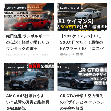
いう疑問も頻繁に議論の的とな
としての価値を見極めたいと考
ンドが、ついに完全電動化への
て注目を集めるロータス・エミ
ります。この記事では、年々高
える方もいるはずです。本記事
第一歩を踏み出しました。ロー
ーラを手に入れたいと願いなが
Luxury sports
Luxury sports
騰を続ける価格の背景にある生
では、市場データや維持費の実
ルスロイススペクターに関する
らも、その入手の難しさに直面
産台数の複雑な実態や、車両の
態をもとに、その価値の真髄に
情報は、今、世界中の富裕層や
している方は少なくありませ
「真正性を決定づける重要な鑑
迫ります。 この記事で分かる
自動車愛好家の間で最も熱い視
ん。ディーラーへ足を運んでも
定基準」 ...
...
線を集めているトピックの一つ
注文を受け付けてもらえなかっ
です。 長きにわたりブランドの
たり、先の見えない納期に不安
象徴であったV12エンジンとい
を感じたりすることもあるはず
織田無道 ランボルギーニ
【981 ケイマンS】中古
う心臓部を捨て去り、静寂な電
です。 ここでは、なぜこのよう
の伝説！怪僧が愛したカ
500万円で狙う！最後の
気モーターを選択したこの歴史
な事態に陥っているのか、ロー
ウンタックの真実
NAフラット6と「コスパ
的な決断は、果たして「魔法の
タス・エミーラが買えない理由
最強」の真実
絨毯」と称される極上の乗り心
と現状について、生産体制やグ
1990年代のテレビ界で圧倒的
地をさらに高めることに成功し
ローバル市場の動向から詳しく
な存在感を放った織田無道の概
自動車業界が電動化とダウンサ
たのでしょうか。それとも、内
紐解いていきます。 また、多く
要と型破りな僧侶としての歩み
イジングターボへと大きく舵を
Luxury sports
Luxury sports
燃機関が持っていた伝統的な魅
のファンが懸念している希少な
を振り返ると、そこには常に驚
切る中で、かつて当たり前だっ
力やロマンが損なわれてしまっ
ロータス・エミーラの生産台数
きがありました。何より世間を
た「純粋なエンジンの楽しみ」
たのでしょうか。 この変革期に
はどの程度なのか、そして具体
騒がせたのは、豪快な生き方を
が失われつつあります。「ポル
...
的な ...
象徴する織田無道 ランボルギー
シェに乗りたいけれど、最新の
ニという異色の組み合わせで
911は高すぎて手が出ない」
す。 彼が所有していたのは、世
AMG A45は壊れやす
GR GTの全貌！空力優先
「718の4気筒サウンドでは満
界に数台だけのWalter Wolf仕
足できない」……そんな悩みを
い？故障の真実と維持費
のデザインとV8エンジン
様の詳細な歴史を持つ特別な一
持つ車好きの間で、今、熱狂的
を徹底解説
の秘密を解説
台でした。映画で松田優作が駆
な支持を集めている一台をご存