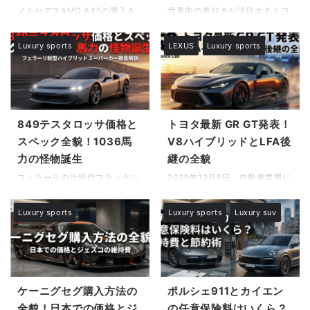
った伝説的マシンの来歴を持
メルセデスAMG A45の購入を
世界中の車好きが注目するトヨ
知でしょうか？ それが、ポルシ
ち、圧倒的なパワーを誇るカウ
検討する際、インターネット上
タの新たなスーパースポーツ、
ェ 981 ケイマンSです。 自然吸
ンタックの技術仕様を備えたそ
で頻繁に目にするのが信頼性に
GR GTがついにその姿を現しま
気の水平対向6気筒エンジンが
Luxury sports
LEXUS
Luxury sports
の車両は、今もなお多くの人々
関するネガティブな噂です。実
した。この車は単なる新型車で
奏でる乾いたサウンド、電光石
の記憶に刻まれています。 この
際にAMG A45が壊れやすいの
はなく、これまでの常識を覆す
火のPDK、そしてミッドシップ
記事で分かる事 織田 ...
は本当なのかという疑問は、オ
驚くべきプロセスで開発されて
ならではの回頭性。これら全て
ーナー予備軍にとって最大の懸
いることをご存知でしょうか。
を備えながら、中古市 ...
念材料でしょう。特に、リッタ
GR GTについて調べているあな
ー200馬力を超える高出力エン
たは、おそらくその圧倒的なパ
849テスタロッサ価格と
トヨタ最新 GR GT発表！
ジンに起因するA45 AMGのタ
フォーマンスや美しいデザイン
スペック全貌！1036馬
V8ハイブリッドとLFA後
ービンブロー故障事例や、精密
の裏側にある秘密を知りたいと
力の怪物誕生
継の全貌
な制御を要するDCTの故障リス
感じているはずです。ここで
クと予防策を解説した専門的な
は、開発者へのインタビューか
フェラーリの次世代フラッグシ
2025年12月5日、自動車業界に
情報は、長く乗り続けるために
ら明らかになった空力性能やV8
ップモデルに関する情報が世界
激震が走りました。トヨタが満
不可欠です。この記事では、現
エンジンに関する詳細、そして
中を駆け巡る中、多くの自動車
を持して世界初公開した最新
Luxury sports
Luxury sports
Luxury suv
場の声やデータを基にA45
既存の枠に囚われない開発秘話
ファンが最も注目しているのは
GR GTは、カーボンニュートラ
AMGの耐久性と寿命を徹底解説
について深く掘り下げていきま
849テスタロッサの価格とスペ
ルへの移行が進む現代におい
します。さらに、 ...
す。 GR GTの基本スペ ...
ック詳細ではないでしょうか。
て、あえて内燃機関の可能性を
一部の熱心な愛好家の間では
極限まで追求した「公道を走る
849テスタロッサはダサいとい
レーシングカー」です。多くの
う評判も聞かれますが、その革
ファンが待ち望んだこのフラッ
ケーニグセグ購入方法の
ポルシェ911とカイエン
新的なデザインの真価はどこに
グシップモデルについて、最新
全貌！日本での価格とジ
の任意保険料はいくら？