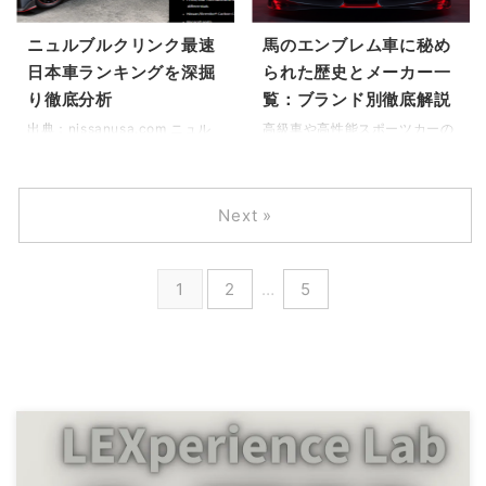
を解説する記事や情報が多く見
に何台存在しているのか、正確
られます。一体なぜ、この跳ね
な数字を知りたいけれど、情報
ニュルブルクリンク最速
馬のエンブレム車に秘め
馬は長年にわたり市場で過小評
源によって「150台」「200
日本車ランキングを深掘
られた歴史とメーカー一
価されてきたのでしょうか。本
台」とバラバラで、結局何台な
り徹底分析
覧：ブランド別徹底解説
記事では、フェラーリ348が相
んだ？とモヤモヤしていません
対的に安い主な理由とは何かを
か。私も以前、都内のイベント
出典：nissanusa.com ニュル
高級車や高性能スポーツカーの
深掘りし、その背景にある致命
で遭遇した時、あのギラリと光
ブルクリンク北コース。この全
象徴として、その姿を見る者を
的だった初期型のハンドリング
るステンレスボディに魅了さ
長20.832 kmの「緑の地獄」
惹きつける「馬のエンブレム
問題や、所有する上で避けて通
れ、「日本全体で一体どれほど
は、世界中の自動車メーカーに
車」に興味をお持ちのあなた
Next »
れない維持費の高さを招く構造
の生ける化石がいるのだろう」
とって究極の性能試験場であり
は、単なる車種名ではなく、そ
的な整備課題について詳しく見
と夢想したものです。実のとこ
続けていますね。ニュルブルク
の背景にある物語やメーカーの
てい ...
ろ ...
リンク 日本車 ランキングを熱
哲学を探求されているのではな
心に検索されている皆様は、一
いでしょうか。この馬のエンブ
1
2
…
5
体どのモデルがこの過酷な地を
レム車 メーカー一覧と共通する
制し、日本車の技術力が今どこ
象徴は、多くの自動車ファンに
にあるのかを知りたいのではな
とって永遠のテーマです。代表
いでしょうか。 私はこの10数
格であるフェラーリのエンブレ
年間、現場で様々なテストや開
ム詳細：跳ね馬が幸運を呼ぶ起
発競争の現場に立ち会ってきま
源から、ポルシェのエンブレム
したが、日本車が世界とどう渡
比較：シュトゥットガルトの紋
り合ってきたのか、その栄光と
章が持つ意味、そしてアメリカ
試練を肌で感じてきました。さ
ンスポーツの代名詞たるフォー