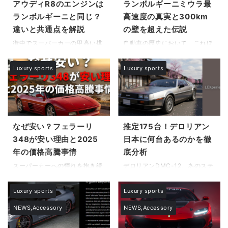
ングにある本社と製造拠点で、
高騰しすぎているのかという疑
アウディR8のエンジンは
ランボルギーニミウラ最
職人の手により一台ずつ組み立
問を抱いているのではないでし
ランボルギーニと同じ？
高速度の真実と300km
てられています。しかし、F1で
ょうか。本記事では、なぜ今ポ
違いと共通点を解説
の壁を超えた伝説
の活動や複雑な歴史から、マク
ルシェ997が値上がりしている
ラーレンはどこの傘下にあるの
理由を詳細に分析し、その背景
街中でスーパーカーの甲高い排
自動車の歴史において、これほ
か実態が見えにくいという側面
にある構造的な変化を紐解いて
気音を耳にしたとき、ふと疑問
どまでに美しく、同時に危険な
もあります。また、搭載エンジ
いきます。さらに、空冷モデル
に思うことはないでしょうか。
魅力を放つ存在は他に類を見ま
Luxury sports
Luxury sports
ンはリカルド社製であること
の高騰が引き起こした水冷ポル
アウディR8のエンジンはランボ
せん。スーパーカーというジャ
や、創業者ブルースの出身地と
シェ値上がりの波及効果につい
ルギーニと同じものなのかとい
ンルそのものを切り拓いた伝説
の誤解も重なり、情報が交錯し
ても触れながら、今後の市場展
う点についてです。実はこの問
のモデルに関して、多くの愛好
がちです ...
...
いに対する答えは非常に奥深
家がランボルギーニミウラ最高
く、単なるイエスかノーかで片
速度という言葉にロマンを抱き
付けられるものではありませ
続けています。1966年の登場
なぜ安い？フェラーリ
推定175台！デロリアン
ん。本記事では5.2L V10エンジ
時、メーカーが掲げた
348が安い理由と2025
日本に何台あるのかを徹
ンの系譜と真実を紐解きなが
「300km/h」という数字は、
年の価格高騰事情
底分析
ら、両車の密接な関係性に迫り
当時の常識を覆す衝撃的なもの
ます。アウディR8とランボルギ
でした。しかし、その数値の裏
スーパーカーへの憧れを抱き続
デロリアンDMC-12、あのステ
ーニのエンジン比較を行うこと
側には、エンジニアたちの理想
ける中で、比較的手が届きやす
ンレスの車体とガルウィングド
で見えてくる、意外な設計思想
と、当時の技術的限界との間で
い価格帯で取引されていたモデ
アがバサッと開く姿は、「バッ
Luxury sports
Luxury sports
の違いやメンテナンスの実情を
揺れ動くドラマが存在していた
ルに目が留まることがありま
ク・トゥ・ザ・フューチャー」
詳しく解説していきます。 アウ
のです。本記事では、ランボル
す。特にバブル期の象徴とも言
を観た誰もが一度は憧れる未来
NEWS,Accessory
NEWS,Accessory
ディR8とランボルギーニの ...
ギーニミウラの最高速は？公称
える一台に関しては、フェラー
の象徴でしょう。とはいえ、こ
と実測の ...
リ348が安い理由と歴史的背景
の伝説的な車が、一体ここ日本