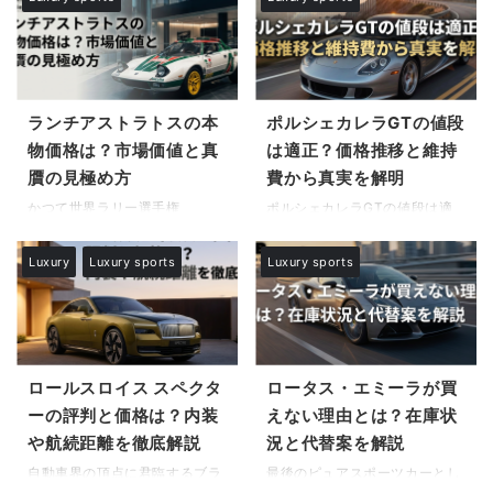
ランチアストラトスの本
ポルシェカレラGTの値段
物価格は？市場価値と真
は適正？価格推移と維持
贋の見極め方
費から真実を解明
かつて世界ラリー選手権
ポルシェカレラGTの値段は適
（WRC）を席巻し、今なお伝説
正か市場価値と背景について深
として語り継がれるランチアス
く知りたいと考えている自動車
Luxury
Luxury sports
Luxury sports
トラトス。自動車史におけるそ
ファンやコレクターは少なくあ
の圧倒的な存在感から、多くの
りません。伝説的なV10エンジ
ファンやコレクターが、現在の
ンを搭載したこのスーパーカー
「ランチアストラトスの本物価
は、発売から20年以上が経過し
格と市場価値」が一体どの程度
た今でも世界中で注目を集めて
の水準にあるのか、強い関心を
います。 現在のカレラGTの価
ロールスロイス スペクタ
ロータス・エミーラが買
抱き続けています。 また、その
格はいくらですかという純粋な
ーの評判と価格は？内装
えない理由とは？在庫状
極めて高い希少性を正しく理解
疑問を持つ方もいれば、当時の
や航続距離を徹底解説
況と代替案を解説
する上で、「ランチアストラト
ポルシェカレラGTの新車価格
スは何台生産されましたか」と
からの推移を分析し、投資対象
自動車界の頂点に君臨するブラ
最後のピュアスポーツカーとし