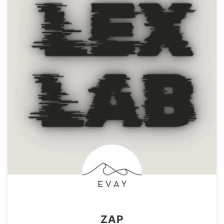
あ、データA ...
ド・マスタングの走る馬が象徴
する自由 ...
ZAP