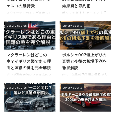
あるのか気になるところです。
GR GT技術仕様の徹底分析を行
ェスコの維持費
維持費と節約術
本記事では、現代に蘇った伝説
い、その全貌を明らかにしてい
の名を持つ849テスタロッサの
きます。また、同時に発表され
スウェーデンのエンゲルホルム
ポルシェ 911 や カイエン を手
サイズと重量に加え、システム
た兄弟車であり、未来の電動ス
で生み出される至高のメガカ
に入れることは、多くの車好き
出力1036馬力の驚異的な走行
ポーツカーの姿を示唆する
ー、ケーニグセグ。その圧倒的
にとって到達点の一つと言える
Luxury sports
Luxury sports
性能について徹底的に解説しま
Lexus LFA ConceptのBEV技術
なパフォーマンスと芸術性は多
でしょう。しかし、購入の歓び
す。さらに、購入を検討されて
についても詳しく解説します。
くの人々を魅了してやみませ
の直後に立ちはだかるのが、年
いる方のために日本国内での発
トヨタ ...
ん。しかし、実際にオーナーに
間を通じて発生する高額な 維持
...
なるための道筋は一般的な自動
費 の現実です。特に 任意保険
車購入とは大きく異なり、謎に
料 は、年齢や等級、そして車種
包まれている部分が多いのも事
ごとのリスク評価によって大き
マクラーレンはどこの
ポルシェ997値上がりの
実です。この記事では、国内正
く変動するため、購入前に正確
車？イギリス製である理
真実と今後の相場予測を
規代理店ビンゴスポーツの役割
なコストを把握しにくいのが難
由と国籍の謎を完全解説
徹底解説
を中心に、ケーニグセグの基本
点です。本記事では、ポルシェ
ステップと流れについて具体的
911 や カイエン 任意保険料 の
街中で近未来的なフォルムのス
かつては比較的手頃な価格で入
に解説していきます。また、フ
相場や仕組み、そして高額な 車
ーパーカーを見かけた際、その
手できる水冷モデルとして知ら
ァン垂涎の最新モデルであるジ
両保険 を適正化するための 協
エンブレムを見てどこの国のメ
れていたタイプ997ですが、こ
Luxury sports
Luxury sports
ェスコの詳細仕様や、世界記録
定価額 の設定方法について解説
ーカーなのだろうと疑問に思う
こ数年で市場の評価は劇的に変
を持つジェスコの加速性能詳細
します。また、意外と知られて
ことがあります。マクラーレン
化しました。ポルシェ997の相
についても触れながら、夢を実
いな ...
はどこの車か国籍を解説する
場と現在の動向に関心を持つ多
現するため ...
と、その正解はイギリスです。
くの方が、今こそ購入すべきタ
イングランドのサリー州ウォキ
イミングなのか、あるいは既に