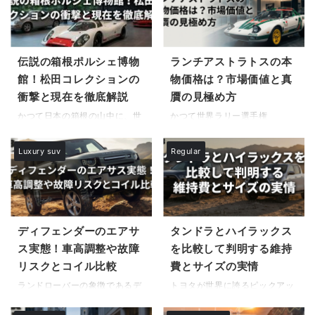
れるだけでなく、日々の生活に
します。 多くの人が気にする購
彩りを添える体験を買うことで
入後の維持費や故障のリスク、
もあります。しかし、実際に購
そしてディーラーでの対応品質
入した後に自分のライフスタイ
について、J.D. パワーなどの客
伝説の箱根ポルシェ博物
ランチアストラトスの本
ルに合わなかったと気づき、失
観的な顧客満足度調査やランキ
館！松田コレクションの
物価格は？市場価値と真
敗や後悔を感じてしまうケース
ングの結果を交えて詳しく解説
は少なくありません。 特に、自
します。また、カタログスペ ...
衝撃と現在を徹底解説
贋の見極め方
...
かつて日本の箱根の山中に、世
かつて世界ラリー選手権
界中の自動車ファンが憧れる聖
（WRC）を席巻し、今なお伝説
地があったことをご存知でしょ
として語り継がれるランチアス
Luxury suv
Regular
うか。それが、箱根ポルシェ博
トラトス。自動車史におけるそ
物館です。現在、その場所を訪
の圧倒的な存在感から、多くの
れても当時の姿を見ることはで
ファンやコレクターが、現在の
きませんが、そこで展開されて
「ランチアストラトスの本物価
いた世界は、今なお多くの人々
格と市場価値」が一体どの程度
の記憶に鮮烈に刻まれていま
の水準にあるのか、強い関心を
ディフェンダーのエアサ
タンドラとハイラックス
す。 なぜ、一介の私設博物館が
抱き続けています。 また、その
ス実態！車高調整や故障
を比較して判明する維持
これほどまでに伝説として語り
極めて高い希少性を正しく理解
リスクとコイル比較
費とサイズの実情
継がれているのでしょうか。そ
する上で、「ランチアストラト
れは、展示されていた車の希少
スは何台生産されましたか」と
ランドローバーの象徴であるデ
トヨタが世界に誇るピックアッ
性だけでなく、それらを収集し
いう疑問も頻繁に議論の的とな
ィフェンダーを購入検討する
プトラック、タンドラとハイラ
管理していた松田芳穂氏の並外
ります。この記事では、年々高
際、多くの人が直面する最大の
ックス。この2台は、多くの車