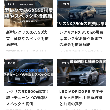
LEXUS
Luxury suv
LEXUS
新型レクサスGX550試
レクサスNX 350hの燃費
乗！価格やスペックを徹
は悪い？実測値や高速で
底解説
の結果を徹底解説
2026年モデルとして登場した
レクサスの次世代を象徴するク
新型レクサスGX550について、
ロスオーバーSUVとして高い人
多くの自動車ファンが熱い視線
気を誇るNX。 その中でも、環
LEXUS
LEXUS
を注いでいます。ランドクルー
境性能と走りの良さを両立させ
ザー250とプラットフォームを
たハイブリッドモデルに関心を
共有しながらも、レクサス独自
寄せている方は多いはずです。
のラグジュアリーな仕上がり
しかし、カタログスペックが優
と、圧倒的なパワーを誇るV6ツ
秀でも、実際の道路状況や季節
インターボエンジンの採用によ
によって数値が大きく異なるこ
レクサスRZ 600e試乗！
LBX MORIZO RR 受注停
り、唯一無二の存在感を放って
とは珍しくありません。 購入を
純正チューンドの衝撃と
止から再開へ！最新納期
います。「燃費や維持費は現実
検討する上で、レクサスNX
スペックの真価
と抽選の真実
的なのか」といった疑問を持つ
350h 燃費の実力がどの程度の