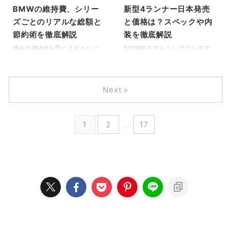
訳を細かく見ていくと、一般的
ギアとしての存在感がそこには
BMWの維持費、シリー
新型4ランナー日本発売
な乗用車とは異なる1ナンバー
あります。 しかし、視点を世界
ズごとのリアルな総額と
と価格は？スペックや内
特有の出費が見えてきます。多
に向け、ピックアップトラック
節約術を徹底解説
装を徹底解説
くの人が抱くハイラックスの一
が生活のインフラそのものであ
年車検の費用はいくらですか？
るオーストラリアや東南アジ
憧れのBMWを手に入れたいと
2025年モデルとしてフルモデ
という疑問に対しても、明確な
ア、そして欧州の市場に目を移
考えたとき、多くの人が真っ先
ルチェンジを果たしたトヨタの
相場を知ることで不安を解消で
すと、このクルマに対する認識
に不安を感じるのは所有コスト
新型4ランナーが、世界中で大
きるはずです。 この記事では、
は劇的に変化します。 彼らにと
の問題ではないでしょうか。購
きな注目を集めています。「日
Next »
税金や保険といった固定費の現
ってハイラックスは、単なる移
入してから予想以上の出費に驚
本発売はあるのか」「価格はい
実に加え、オーナーの実体験に
動手段ではありません。灼熱の
かないためにも、事前に維持費
くらになるのか」といった疑問
基 ...
砂漠や泥濘 ...
の内訳と税金や保険の影響につ
を持つ方も多いことでしょう。
いて正しく理解しておくことが
15年ぶりの刷新で手に入れたハ
1
2
…
17
大切です。 また、日々のランニ
イブリッドシステムや最新スペ
ングコストを左右するガソリン
ック、そしてプラド（ランドク
とディーゼルモデルの詳細比較
ルーザー250）との違いについ
も、車選びにおいて欠かせない
て、独自の視点を交えて詳しく
視点といえます。この記事で
解説します。 この記事で分かる
は、輸入車特有のコスト構造に
事 新型4ランナーの日本国内で
関する基礎知識に加え、BMW
の発売可能性と予想される価格
シリーズごとの維持費詳細デー
帯 廃止されたV6エンジンに代
タまで網羅的に解説していきま
わる強力なパワートレインと燃
す。 この記事で分かる事 BMW
費性能 劇的に進化し ...