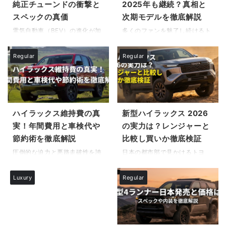
純正チューンドの衝撃と
2025年も継続？真相と
ところ、カタログスペックだけ
の背景にある高級車特有の急激
スペックの真価
次期モデルを徹底解説
では見えてこない「リアルな使
な値落ちと供給過多の影響を詳
い勝手」があります。私自身、
しく解説します。 また、購入後
電気自動車（BEV）の進化が加
多くのファンを魅了し続けるト
数多くの輸入SUVを乗り継ぎ、
の維持費に関わる実際のところ
速する現代において、静粛性や
ヨタのハリアーですが、購入を
時には家族から「荷物が載らな
S400ハイブリッドの燃費はど
環境性能だけでなく、単なる移
検討している方々の間では不安
Regular
Regular
い」と不満を言われたり、タッ
うなのかという点や、オーナー
動手段を超えた「熱狂」を求め
の声が広がっています。ハリア
チパネルの操作に戸惑い高速道
予備軍が最も警戒する懸念され
るドライバーに向けた一台がつ
ー受注停止2025の真相と市場
路で冷や汗をかいたりした ...
るS400hハイブリッ ...
いに登場しました。市場には多
動向に関する情報が錯綜し、い
くのEVが溢れ始めていますが、
つ手に入るのかが見通せない状
心の底から湧き上がるようなド
況が続いているからです。 特
ライビングプレジャーを感じさ
に、巷で噂されるハリアーの生
ハイラックス維持費の真
新型ハイラックス 2026
せてくれる車はまだ多くありま
産終了と受注の真実について
実！年間費用と車検代や
の実力は？レンジャーと
せん。 そのような中、レクサス
は、正確な情報をつかむことが
節約術を徹底解説
比較し買いか徹底検証
RZ 600eに関する評価や納期に
難しく、焦りを感じている方も
ついて、そして驚愕の価格設定
多いのではないでしょうか。本
圧倒的な迫力と悪路走破性を誇
日本の都市部で見かけるトヨ
や詳細なスペック、さらには職
記事では、2025年12月時点で
るトヨタ・ハイラックスは、多
タ・ハイラックス。その圧倒的
人のこだわりが詰まった内装に
の最新データを基に、ハリアー
くのドライバーにとって憧れの
な巨体と無骨なフォルムは、多
Luxury
Regular
至るまで、購入を検討する際に
を取り巻く現状を整理し、これ
存在です。しかし、購入を検討
くの人にとって「ファッショ
気になる情報は多岐にわたりま
から購入を考える方が取るべき
する際にどうしても気になるの
ン」や「趣味性を極めたクル
す。 この記事では、メ ...
最善の策を提示します。 この記
が、所有し続けるためのコスト
マ」として映るでしょう。週末
...
ではないでしょうか。 実際にハ
のキャンプやアウトドアアクテ
イラックス維持費の月ごとの内
ィビティを彩るための、特別な