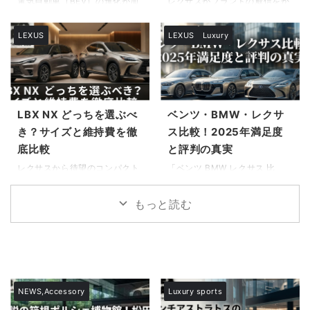
方も多いでしょう。 この記事で
ものなのか、また維持費が家計
電気自動車（BEV）の進化が加
レクサスがブランドの威信をか
は、最新の海外試乗レビューや
にどのような影響を与えるのか
速する現代において、静粛性や
けて世に送り出した異色のハイ
公式情報を基に、新型レクサス
は非常に気になるところでしょ
環境性能だけでなく、単なる移
パフォーマンスモデル、LBX
LEXUS
LEXUS
Luxury
GX550の全貌を明らかにしま
う。 特に、以前の車でディーゼ
動手段を超えた「熱狂」を求め
MORIZO RR。その常識を覆す
す。購入を検討されている方
ル車やコンパクトカーに乗って
るドライバーに向けた一台がつ
コンセプトと圧倒的な走行性能
が、所有後のライフスタイ ...
いた方にとっては、ハ ...
いに登場しました。市場には多
ゆえに、発売直後からオーダー
くのEVが溢れ始めていますが、
が殺到し、一時は受注リストが
心の底から湧き上がるようなド
パンク状態となるほどの熱狂を
ライビングプレジャーを感じさ
巻き起こしました。 「LBX
LBX NX どっちを選ぶべ
ベンツ・BMW・レクサ
せてくれる車はまだ多くありま
MORIZO RRの受注停止に関す
き？サイズと維持費を徹
ス比較！2025年満足度
せん。 そのような中、レクサス
る噂は本当なのか」「今からデ
底比較
と評判の真実
RZ 600eに関する評価や納期に
ィーラーに行っても門前払いさ
ついて、そして驚愕の価格設定
れてしまうのではないか」と、
レクサスから待望のコンパクト
「ベンツ BMW レクサス 比
や詳細なスペック、さらには職
購入を検討しながらも不安な
モデルLBXが登場したことで、
較」と検索して、どの高級車ブ
人のこだわりが詰まった内装に
日々を過ごしている方は少なく
多くのSUVファンが嬉しい悩み
ランドを選ぶべきか迷っている
もっと読む
至るまで、購入を検討する際に
ありません。 しかし、諦めるの
を抱えています。新しい選択肢
方は多いのではないでしょう
気になる情報は多岐にわたりま
は時期尚早です。市場の状況は
として注目を集めるコンパクト
か。人生における大きな買い物
す。 この記事では、メ ...
刻一刻と変化してお ...
な相棒と、以前から高い信頼を
だからこそ、ブランドごとの特
勝ち取っているミドルサイズモ
徴や実際の評判を深く理解して
デルNXの間で、心が揺れ動く
おきたいものです。本記事で
のは当然のことかもしれませ
は、2025年の最新データに基
NEWS,Accessory
Luxury sports
ん。 高級車を所有するというこ
づき、これらのプレミアムブラ
とは、単なる移動手段を手に入
ンドが持つ真の実力を徹底解剖