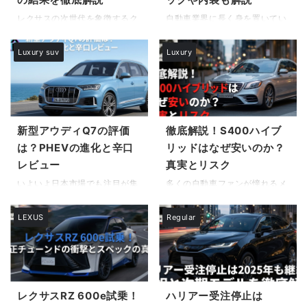
分審査がある」といった噂は本
的なのか」といった疑問を持つ
当なのでしょうか。 本記事で
方も多いでしょう。 この記事で
レクサスの次世代を象徴するク
自動車業界に長く身を置いてい
は、創業から100年以上にわた
は、最新の海外試乗レビューや
ロスオーバーSUVとして高い人
ると、10年に一度あるかないか
り受け継がれてきたロールスロ
公式情報を基に、新型レクサス
気を誇るNX。 その中でも、環
という大きな時代の転換点に立
Luxury suv
Luxury
イスの歴史を詳しく解説しなが
GX550の全貌を明らかにしま
境性能と走りの良さを両立させ
ち会う瞬間があります。今、多
ら、現代における実際の購入プ
す。購入を検討されている方
たハイブリッドモデルに関心を
くの熱心なポルシェファンや、
ロセスと審査の実態を紐解いて
が、所有後のライフスタイ ...
寄せている方は多いはずです。
次期愛車としてハイエンドな
い ...
しかし、カタログスペックが優
SUVを検討している方々が固唾
秀でも、実際の道路状況や季節
を呑んで見守っているのは、ブ
によって数値が大きく異なるこ
ランドの象徴であり稼ぎ頭でも
新型アウディQ7の評価
徹底解説！S400ハイブ
とは珍しくありません。 購入を
ある「カイエン」の電動化に関
は？PHEVの進化と辛口
リッドはなぜ安いのか？
検討する上で、レクサスNX
する詳細情報ではないでしょう
レビュー
真実とリスク
350h 燃費の実力がどの程度の
か。 新型ポルシェカイエンEV
ものなのか、また維持費が家計
の日本発売がいったいいつにな
いよいよ日本市場でも注目が集
多くの自動車ファンが憧れるメ
にどのような影響を与えるのか
るのか、あるいはその価格やス
まる、大型ラグジュアリーSUV
ルセデス・ベンツSクラス。そ
は非常に気になるところでしょ
ペックがどの程度の水準に設定
の代名詞。あなたは今、新型ア
の中でも特に手が届きやすい価
LEXUS
Regular
う。 特に、以前の車でディーゼ
されるのかといった疑問を持つ
ウディQ7について詳しく知りた
格帯で取引されているモデルに
ル車やコンパクトカーに乗って
のは、これだけのビッグネーム
いと考えているのではないでし
ついて、疑問解決としてS400h
いた方にとっては、ハ ...
であれば当然のことです。 また
ょうか。特に、環境性能とパワ
が安い理由は何ですかという問
...
ーを両立したプラグインハイブ
いに真正面から向き合います。
リッドモデル（PHEV）が、実
新車時には1000万円を超えて
際の生活でどれだけ使えるのか
いたこの車が、なぜこれほど手
レクサスRZ 600e試乗！
ハリアー受注停止は
は気になるところです。 正直な
頃な価格になっているのか。そ