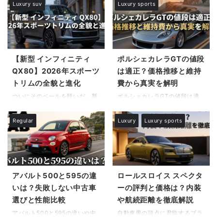
Luxury suv
Luxury sports
れた情熱と哲学があったからで
騰を続ける価格の背景にある生
悩みがあります。それは、先進
好きにとって憧れの存在であ
す。 単に高価な車を並べるだけ
産台数の複雑な実態や、車両の
的なエアサスペンションを選択
り、同時に悩み深い比較対象で
でなく、走らせることを前提と
「真正性を決定づける重要な鑑
するか、それとも伝統的なコイ
もあります。 どちらも魅力的な
した ...
定基準」 ...
ルサスペンションを選ぶかとい
車であることは間違いありませ
う究極の選択です。 ディフェン
んが、いざ購入を検討し始める
ダーのエアサスは、まるで魔法
と、その性格の違いや維持にか
【新型 インフィニティ
ポルシェカレラGTの値段
の絨毯のような乗り心地と圧倒
かるコスト、そして何より日本
QX80】2026年スポーツ
は適正？価格推移と維持
的な悪路走破性を提供する一方
国内での取り回しについて、多
トリムの全貌と進化
費から真実を解明
で、複雑な機構ゆえの故障リス
くの疑問が湧いてくることでし
クや高額な修理費用という懸念
ょう。 特に、北米市場をターゲ
ついにそのベールを脱いだ、新
ポルシェカレラGTの値段は適
材料も抱えています。インター
ットにしたフルサイズピックア
型 インフィニティ QX80。
正か市場価値と背景について深
ネット上では「エアサスは壊れ
ップのタンドラと、世界中のあ
2026年モデルとしてフルモデ
く知りたいと考えている自動車
Regular
Luxury
Luxury sports
るからやめておけ」という声も
らゆる過酷な環境で働くことを
ルチェンジを果たしたこのフラ
ファンやコレクターは少なくあ
あれば、「この巨体にはエアサ
前提としたハイラックスでは、
ッグシップSUVは、単なる移動
りません。伝説的なV10エンジ
スが必須だ」という意見もあ
設計思想が根本から異なりま
手段の枠を超え、見る者の心を
ンを搭載したこのスーパーカー
り、情報 ...
す。 ...
奪う「動く芸術品」へと進化を
は、発売から20年以上が経過し
遂げました。特に注目すべき
た今でも世界中で注目を集めて
は、今回新たに設定された「ス
います。 現在のカレラGTの価
アバルト500と595の違
ロールスロイス スペクタ
ポーツトリム」の存在です。 先
格はいくらですかという純粋な
いは？失敗しない中古車
ーの評判と価格は？内装
代モデルからの乗り換えを検討
疑問を持つ方もいれば、当時の
選びと性能比較
や航続距離を徹底解説
している方や、他社のラグジュ
ポルシェカレラGTの新車価格
アリーSUVと比較している方に
からの推移を分析し、投資対象
アバルト500と595の違いや中
自動車界の頂点に君臨するブラ