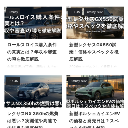
とって、この新型がどれほどの
としての価値を見極めたいと考
古車購入に関する情報をお探し
ンドが、ついに完全電動化への
進化を遂げたのかは最大の関心
える方もいるはずです。本記事
でしょうか。 愛らしいルックス
第一歩を踏み出しました。ロー
Luxury
LEXUS
Luxury suv
事でしょう。日本での発売日や
では、市場データや維持費の実
とは裏腹に、刺激的な走りで多
ルスロイススペクターに関する
詳細な価格情報、そして実際の
態をもとに、その価値の真髄に
くのファンを魅了するアバル
情報は、今、世界中の富裕層や
取り回しに関わるサイズ感な ...
迫ります。 この記事で分かる
ト。「500」と「595」の違
自動車愛好家の間で最も熱い視
...
い、あるいは「コンペティツィ
線を集めているトピックの一つ
オーネ」や「ツーリズモ」とい
です。 長きにわたりブランドの
ったグレードの差がわからず、
象徴であったV12エンジンとい
ロールスロイス購入条件
新型レクサスGX550試
購入を躊躇している方も多いは
う心臓部を捨て去り、静寂な電
の真実とは？年収や審査
乗！価格やスペックを徹
ずです。 実は私も、かつてスペ
気モーターを選択したこの歴史
の噂を徹底解説
底解説
ック表の数字だけに囚われて車
的な決断は、果たして「魔法の
を選び、納車後に想像以上の維
絨毯」と称される極上の乗り心
自動車界の頂点に君臨するその
2026年モデルとして登場した
持費や乗り心地の硬さに悩まさ
地をさらに高めることに成功し
名を聞けば、誰もが圧倒的な威
新型レクサスGX550について、
れた経験があります。アバルト
たのでしょうか。それとも、内
厳と、一般常識とはかけ離れた
多くの自動車ファンが熱い視線
LEXUS
Luxury suv
500と595の違いを正しく理解
燃機関が持っていた伝統的な魅
特別な世界観を思い浮かべるは
を注いでいます。ランドクルー
することは、単なる年式の新旧
力やロマンが損なわれてしまっ
ずです。インターネット上では
ザー250とプラットフォームを
を知ることだけでなく、 ...
たのでしょうか。 この変革期に
「ロールスロイス 購入条件」と
共有しながらも、レクサス独自
...
検索すると、様々な憶測や都市
のラグジュアリーな仕上がり
伝説が飛び交っており、その情
と、圧倒的なパワーを誇るV6ツ
報の真偽を確かめようとする人
インターボエンジンの採用によ
レクサスNX 350hの燃費
新型ポルシェカイエンEV
が後を絶ちません。「選ばれた
り、唯一無二の存在感を放って
は悪い？実測値や高速で
の価格と発売日は？スペ
人間しか買えない」「厳格な身
います。「燃費や維持費は現実
の結果を徹底解説
ックや内装も解説