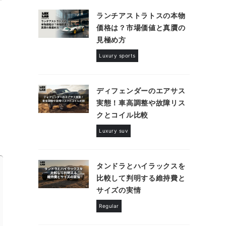
ランチアストラトスの本物
価格は？市場価値と真贋の
見極め方
Luxury sports
ディフェンダーのエアサス
実態！車高調整や故障リス
クとコイル比較
Luxury suv
タンドラとハイラックスを
比較して判明する維持費と
サイズの実情
Regular