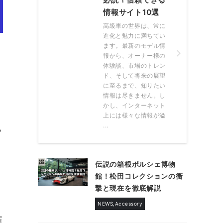
情報サイト10選
高級車の世界は、常に
進化と魅力に満ちてい
ます。最新のモデル情
報から、オーナー様の
体験談、市場のトレン
ド、そして将来の展望
に至るまで、知りたい
情報は尽きません。し
かし、インターネット
上には様々な情報が溢
...
い
伝説の箱根ポルシェ博物
館！松田コレクションの衝
撃と現在を徹底解説
NEWS,Accessory
羅