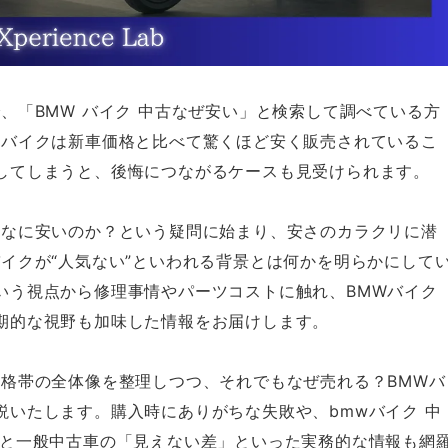
、「BMW バイク 中古なぜ安い」と検索して調べている方
古バイクは新車価格と比べて驚くほど安く販売されているこ
してしまうと、後悔につながるケースも見受けられます。
んなに安いのか？という疑問に始まり、安さのカラクリに潜
イクが“人気ない”といわれる背景とは何かを明らかにして
いう視点から修理事情やパーツコストに触れ、BMWバイク
期的な視野も加味した情報をお届けします。
価格帯の全体像を整理しつつ、それでもなぜ売れる？BMWバ
説いたします。購入時にありがちな失敗や、bmwバイク 中
車と一般中古車の「見えない差」といった実務的な情報も網