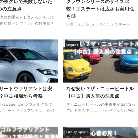
の残クレで失敗しないた
クラウンシリーズのサイズ比
そして専用オプションの選択肢
ではの仕様、そしてHEV・FCEV ...
つの注意点
較！エステートは広さも実用性
の記事を通じて、価 ...
も◎
車の先駆者とも言えるテスラに
的なローンプランが複数用意さ
出典：toyota.jp クラウンエステート
、その中でも注目されているの
は、2025年に登場したトヨタの新型高
の残価ローンです。月々の負担
級クロスオーバーワゴンです。クラウン
きることから、多くの方が興味
シリーズの中でも注目を集めるこのモデ
Regular
方で、仕組みを正しく理解して
ルは、その存在感あるボディサイズや優
後悔につながる可能性もありま
れた居住性、そして実用性の高さが話題
記事では、テスラ残価ローンの
となっています。この記事では、「クラ
基本ルールをはじめ、頭金なし
ウンエステート サイズ比較」と検索し
る際の注意点、ローンシミュレ
ている方に向けて、実際のボディ寸法や
の具体的な活用法、ローン審査
取り回し性能、他モデルとの違いなどを
めのポイント、そして最長何年
詳しくご紹介いたします。 クラウンエ
サートヴァリアントは安
なぜ安い？ザ・ニュービートル
きるのかといった実用的な情報
ステートの大きさがどこまで実用的なの
？中古相場から考察
【中古】購入前の注意点
ています。 また、テスラ残ク
か、最低地上高はどれくらいで悪路にも
.
lkswagen.co.jp フォルクスワ
ザ・ニュービートルの中古車が気になっ
対応できるのか、また「クラウンク ...
パサートヴァリアントは、欧州
ている方の中には、「なぜこんなに安い
され続けているステーションワ
のか？」と疑問をお持ちの方も多いので
が、日本国内の中古車市場では
はないでしょうか。独特なデザインと長
んなに安いのか？」と疑問を持
い歴史を持つフォルクスワーゲンの名車
Luxury sports
とが多い車種のひとつです。こ
でありながら、現在の中古市場では比較