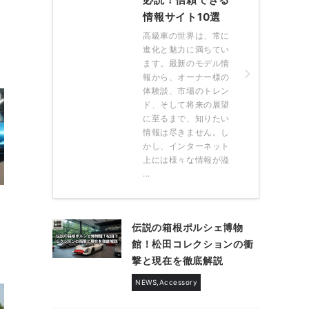
情報サイト10選
高級車の世界は、常に
進化と魅力に満ちてい
ます。最新のモデル情
報から、オーナー様の
体験談、市場のトレン
ド、そして将来の展望
に至るまで、知りたい
情報は尽きません。し
かし、インターネット
上には様々な情報が溢
...
伝説の箱根ポルシェ博物
館！松田コレクションの衝
撃と現在を徹底解説
NEWS,Accessory