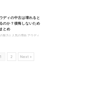
つから登場したのか？」と気に
である「Xグレード」**については、
索された方に向けて、2020年
「安っぽい」「装備がショボい」「乗っ
れたマイナーチェンジの詳細を
ていると恥ずかしい」といった声もネッ
すくご紹介いたします。あわせ
ト上で散見されます。 この記事では、
ウディの中古は壊れると
0系クラウンのスペックや前期型
「アルファードXに乗っているのが恥ず
るのか？後悔しないため
、後期型の変更点、安全装備の
かしい」と感じてしまう理由と、その誤
まとめ
らには次期クラウンとの ...
解や実情について、データやユーザーの
声を ...
の魅力と人気の理由 アウディ
ツの自動車メーカー「フォルク
ングループ」の一員として、メ
・ベンツやBMWと並ぶプレミ
ンドとして高い評価を受けてい
1
2
Next »
徴的なシングルフレームグリル
されたLEDデザインを持つ外観
ん、内装の質感や最先端の技
装備に至るまで、細部にまでこ
モノづくりがアウディの魅力で
らに、クワトロ（quattro）と呼
自のフルタイム四輪駆動システ
や雪といった悪路でも高い安定
し、走る楽しさと安心感を両 ...