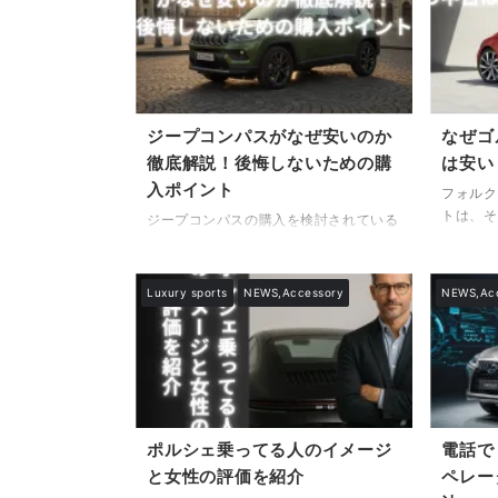
お持ちの方に向けて、この記事では詳し
の記事で
く情報をお届けします。 本記事では、
なぜ安い
クラウンエステートPHEVの補助金額を
て、その
確認しようというテーマから出発し、国
いきます
のCEV補助金を受け取るための条件と注
ン・パサ
意点、さらに地方自治体の補助金制度と
いくらで
ジープコンパスがなぜ安いのか
なぜゴ
調べ方のコツまで、幅広く解説していま
ょう。新
徹底解説！後悔しないための購
は安い
す。また、東京都の補 ...
に下がる
入ポイント
フォルク
トは、そ
ジープコンパスの購入を検討されている
強い人気
方の中には、「ジープコンパスはなぜ安
では「な
い」と疑問に思われている方も少なくな
に感じる
いのではないでしょうか。確かに、中古
Luxury sports
NEWS,Accessory
NEWS,Ac
「ゴルフ
市場では新車価格に比べて大幅に安く取
と検索さ
引されているケースが目立ちます。しか
は多くの
しその背景には、単にお得な車というだ
入車とし
けではない、いくつかの理由が存在しま
ンという
す。 本記事では、ジープコンパスの中
てDSG
古価格が安くなりやすい背景とは何かを
検討する
はじめ、Jeepコンパスの欠点は何？と
ポルシェ乗ってる人のイメージ
電話で
情報が多
いう視点から、購入前に知っておくべき
と女性の評価を紹介
ペレー
フォルク
重要な情報を丁寧に解説します。また、