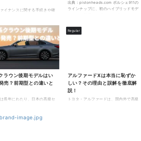
保証の ...
出典：pistonheads.com ポルシェ911の
ラインナップに、初のハイブリッドモデ
ァイナンスに関する手続きや確
ルとして登場した「911カレラ
ついて、オペレーターと直接電
GTS（992.2型）」は、スポーツカーと
たいとお考えの方は多いのでは
しての本質を保ちながらも、電動技術と
ょうか。しかし実際には、どこ
Regular
の融合を果たした革新的な1台です。特
かければいいのか、どのように
に注目されているのが、その価格とTハ
ターにつながるのかが分から
イブリッドシステムの実力です。 「ポ
を感じている方もいらっしゃる
ルシェ911 Tハイブリッド 価格」と検索
ます。 本記事では、トヨタフ
されている方の多くは、従来の911と比
スの電話窓口の基本情報から、
べた価格の妥当性や、搭載されている新
ターにつながるまでの具体的な
技術が価格に見合う価値を提供している
、さらには混雑時の対処法や、
系クラウン後期モデルはい
アルファードXは本当に恥ずか
かに関心をお持ちかと思います。加え
ながらない場合の代替手段まで
発売？前期型との違いと
しい？その理由と誤解を徹底解
て、加速性能や燃費 ...
説いたします。 特に「トヨ
説！
ァイナンス」「電話」「オペレ
 ...
は長年にわたり、日本の高級セ
トヨタ・アルファードは、国内外で高級
表する存在として多くの方々に
ミニバンとして圧倒的な人気を誇る車種
てきました。中でも2018年に
です。特にファミリー層や法人需要を中
15代目となる「220系クラウ
心に、快適性・ステータス性・安全性を
従来のイメージを大きく覆すス
兼ね備えた「憧れの1台」として知られ
で先進的な設計が特徴のモデル
ています。 しかしそんなアルファード
本記事では、「220系クラウンの
の中でも、**最もベーシックなグレード