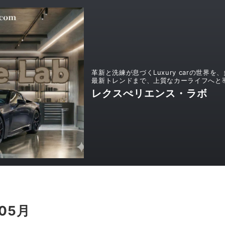
革新と洗練が息づくLuxury carの世
最新トレンドまで、上質なカーライフへと
レクスぺリエンス・ラボ
05月