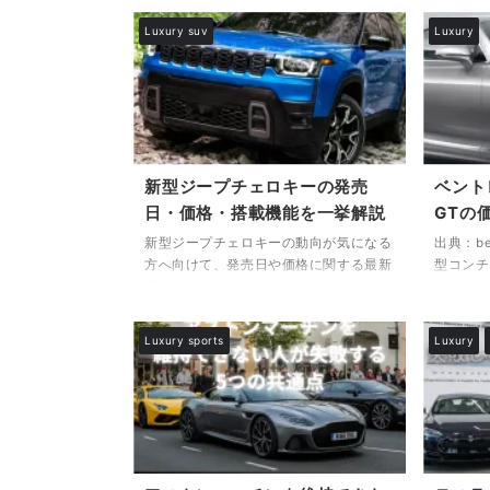
Luxury suv
Luxury
新型ジープチェロキーの発売
ベント
日・価格・搭載機能を一挙解説
GTの
新型ジープチェロキーの動向が気になる
出典：ben
方へ向けて、発売日や価格に関する最新
型コンチ
情報をまとめました。従来モデルが
お持ちの
2023年に生産を終了して以来、多くの
力を丁寧
ファンや購入検討者が次期モデルの登場
デルとし
Luxury sports
Luxury
を待ち望んでいます。今回の記事では、
アリーク
「新型 ジープチェロキー 発売日 価格」
継ぎなが
に関連する確定情報や予測をもとに、導
リッドシ
入時期の目安や想定される価格帯、さら
性・環境
には搭載予定のパワートレインや装備に
化を遂げ
ついても詳しく解説いたします。 加え
るのが、
て、ハイブリッドやEV仕様の展望、日
の価格差