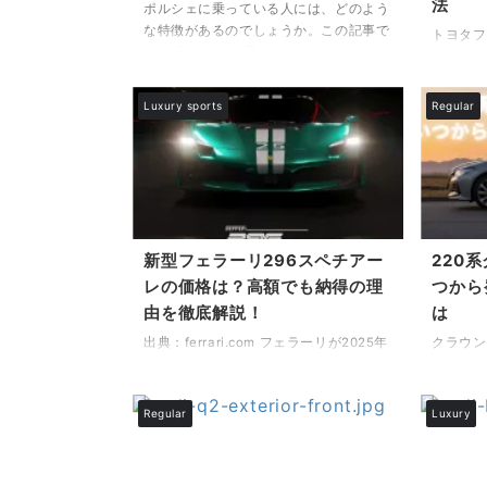
法
テ ...
ポルシェに乗っている人には、どのよう
よくあるジープ・コンパスの故障と対策
な特徴があるのでしょうか。この記事で
方法 ...
トヨタフ
は、「ポルシェ 乗ってる人 イメージ」
認事項に
と検索して情報を探している方に向け
話で話し
て、実際のポルシェオーナーの年収や職
ないでし
Luxury sports
Regular
業、性格傾向などを多角的にご紹介いた
に電話を
します。 たとえば、ポルシェに乗って
オペレー
いる人はどういう特徴がありますか？と
ず、不安
いう疑問をお持ちの方に対しては、所有
かと思い
者のライフスタイルや年収層、車への価
ァイナン
値観をもとに解説します。また、「ポル
オペレー
シェに乗る男の性格はどんなタイプが多
操作方法
新型フェラーリ296スペチアー
220
い？」といった関心にもお応えし、一般
電話がつ
レの価格は？高額でも納得の理
つから
的な性格傾向や価値観についても取り上
詳しく解
由を徹底解説！
は
げてお ...
タ」「フ
ーター」と
出典：ferrari.com フェラーリが2025年
クラウン
4月29日に発表した新型モデル「296ス
ダンを代
ペチアーレ」と「296スペチアーレA」
親しまれ
は、同社の最新技術を結集したハイパフ
登場した
Regular
Luxury
ォーマンスカーとして大きな注目を集め
ン」は、
ています。この2台は、ベースモデルと
ポーティ
なる296GTBと296GTSをさらに進化さ
です。 