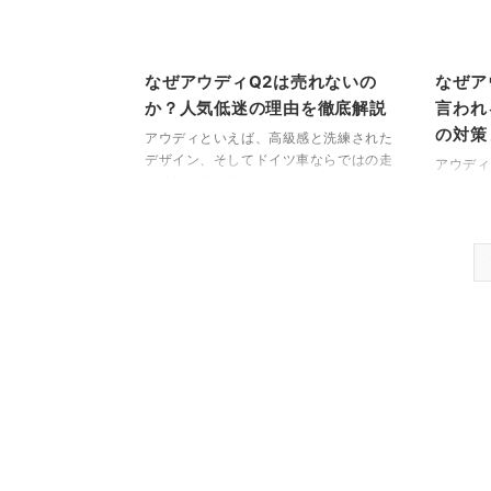
せた特別仕様車であり、性能や設計思想
後期はい
の面でも新しいフェーズに突入したとい
なって検
えるモデルです。 中でも話題となって
に実施さ
いるのがその価格です。クーペタイプの
わかりや
なぜアウディQ2は売れないの
なぜア
296スペチアーレはおよそ6650万円、ス
て、22
か？人気低迷の理由を徹底解説
言われ
パイダー仕様の296スペチアーレAは約
との違い
の対策
アウディといえば、高級感と洗練された
75 ...
進化、さ
デザイン、そしてドイツ車ならではの走
アウディ
行性能を併せ持つプレミアムブランドと
は、ドイ
して、多くの自動車ファンに愛されてい
スワーゲ
ます。A3やA4といった定番セダン、Q5
ルセデス
やQ7といった人気SUVも世界中で高い
アムブラ
評価を受けています。 そんな中、
ます。特
**2017年に登場した「アウディQ2」**
や、洗練
は、アウディのSUVラインナップの中で
はもちろ
も最もコンパクトなモデルとして登場し
術、安全
ました。都市部での取り回しの良さや、
だわった
アウディらしい先進的なデザイン、そし
す。 さ
て若年層や女性層を意識したマーケティ
ばれる独
ングで注目を集めていました。 ...
ムは、雨
性を発揮