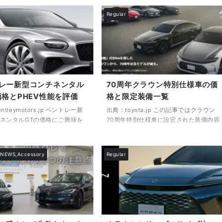
Regular
レー新型コンチネンタル
70周年クラウン特別仕様車の価
価格とPHEV性能を評価
格と限定装備一覧
tleymotors.jp ベントレー新
出典：toyota.jp この記事ではクラウン
ネンタルGTの価格にご興味を
70周年特別仕様車に設定された装備内容
方へ、本記事ではその魅力と実
やデザインの魅力、そして価格帯の違い
に解説いたします。2025年モ
について詳しくご紹介いたします。クラ
て日本に上陸したこのラグジュ
ウンセダンやクラウンクロスオーバーに
NEWS,Accessory
Regular
ーペは、従来のスタイルを受け
それぞれ設定された「Z“THE 70th”」お
らも、最新のプラグインハイブ
よび「Z“THE LIMITED-MATTE
ステムを搭載し、性能・快適
METAL”」は、これまでのクラウンとは
対応のすべてにおいて大きな進
一線を画す特別な存在です。 本記事を
ています。 特に注目されてい
お読みいただくことで、クラウンセダン
ベースモデルとスピードモデル
70周年 特別仕様車の特長や、クラウン
、マリナー仕様によるカスタマ
クロスオーバー 70周年 特別仕様車なら