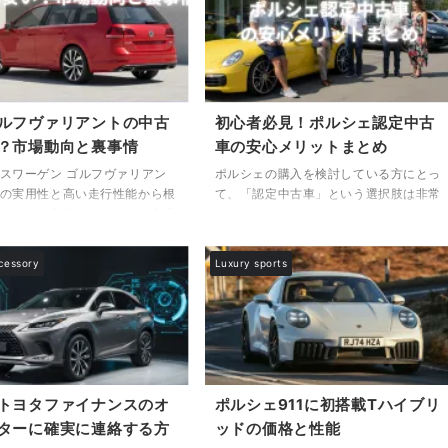
は、「パサートヴァリアント
的リーズナブルな価格で流通している理
」と検索して訪れた方に向け
由には、いくつかの背景があります。
理由を多角的に丁寧に解説して
本記事では、「ビートルの中古車が安い
。 まず、フォルクスワーゲ
のはなぜ？5つの主要要因」をはじめ、
ートヴァリアントの買取相場は
「なぜザ・ビートルは生産終了になった
すか？と気になる方も多いでし
のか？その背景を解説」しながら、購入
ルフヴァリアントの中古
初心者必見！ポルシェ認定中古
車価格と比べて中古価格は大幅
前に押さえておくべき情報を丁寧にご紹
？市場動向と裏事情
車の安心メリットまとめ
傾向があり、その理由に ...
介します。とくに「故障のしやすさと修
理費の ...
スワーゲン ゴルフヴァリアン
ポルシェの購入を検討している方にとっ
の実用性と高い走行性能から根
て、「認定中古車」という選択肢は非常
を誇る輸入車ですが、中古市場
に魅力的なものです。しかし、「ポルシ
ぜこんなに安いのか？」と疑問
ェ 認定中古車 メリット」と検索されて
方も少なくありません。実際に
いるように、実際にどのようなメリット
cessory
Luxury sports
ヴァリアント 中古 なぜ安い」
があるのか、安心して購入できるのか、
れるように、その価格の背景に
疑問をお持ちの方も少なくないでしょ
要因が複雑に絡んでいます。輸
う。 本記事では、ポルシェ認定中古車
ての流通量やステーションワゴ
の信頼性や厳格な品質基準、充実した保
ボディタイプの市場動向、そし
証内容、故障サポート体制など、購入前
故障やリコール履歴など、購入を
に知っておきたい重要な情報を整理して
うえで把握しておくべき重要な
ご紹介します。ポルシェ中古を検討する
トヨタファイナンスのオ
ポルシェ911に初搭載Tハイブリ
く存在します。 本記事では、
際に気になる値引きの実情や、遠方購入
ターに確実に連絡する方
ッドの価格と性能
スワーゲンが安くなる背景、ス
に関するポイント、そしてアプルーブド