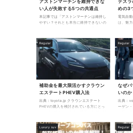
アストンマーチンを維持できな
テスラ
本市場への導入可能性、さらには他モデ
イズ性、
い人が失敗する5つの共通点
めの3
ルとの違いまで、初めてジープチェロキ
です。こ
ーに ...
本記事では「アストンマーチンは維持し
電気自動
やすい？それとも本当に維持できないの
は、魅力
か？」というテーマをもとに、具体的な
れており
維持費の実態や、その背後にある要因に
がテスラ
ついて詳しく解説してまいります。 ア
を軽減で
Regular
Regular
ストンマーチンは一部で「フェラーリや
を持つ一
ランボルギーニより維持しやすい」とも
いないと
言われますが、それはあくまで相対的な
す。 本
評価であり、実際の維持費や突発的な修
仕組みと
理費は非常に高額となるケースもありま
で購入す
す。 本記事では「アストンマーチン
ーション
DB11の維持費はいくらかかるのか解説」
を通すた
補助金を最大限活かすクラウン
なぜパ
や「維持できない理由はここにある！高
で完済で
エステートPHEV購入法
いのか
額費用の内訳とは？」などの見出しを通
を網羅し
じて ...
レの残 ..
出典：toyota.jp クラウンエステート
出典：vo
PHEVの購入を検討されている方にとっ
ーゲン・
て、「補助金」は非常に重要な判断材料
で長年愛
です。特に「クラウンPHEVは補助金の
ゴンです
対象車なのか？」「2025年のPHEV補助
「なぜこ
Luxury suv
Regular
金はいくらもらえる？」といった疑問を
たれるこ