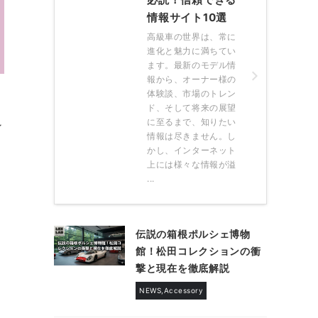
情報サイト10選
高級車の世界は、常に
進化と魅力に満ちてい
ます。最新のモデル情
報から、オーナー様の
体験談、市場のトレン
ド、そして将来の展望
に至るまで、知りたい
ィ
情報は尽きません。し
かし、インターネット
上には様々な情報が溢
...
伝説の箱根ポルシェ博物
館！松田コレクションの衝
撃と現在を徹底解説
NEWS,Accessory