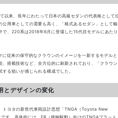
して以来、長年にわたって日本の高級セダンの代表格として
の公用車としての需要も高く、「格式あるセダン」として幅
、220系は2018年6月に登場した15代目モデルにあたり
ーマに従来の保守的なクラウンのイメージを一新するモデルと
能、搭載技術など、全方位的に刷新されており、「クラウン
拭する狙いが感じられる構成でした。
採用とデザインの変化
ヨタの新世代車両設計思想「TNGA（Toyota New
している点です。具体的には、FR（後輪駆動）向けのTNGAプラット