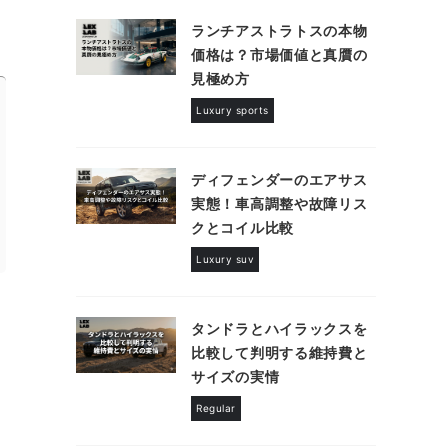
ランチアストラトスの本物
価格は？市場価値と真贋の
見極め方
Luxury sports
ディフェンダーのエアサス
実態！車高調整や故障リス
クとコイル比較
Luxury suv
タンドラとハイラックスを
比較して判明する維持費と
サイズの実情
Regular