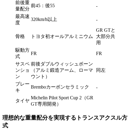
前後重
前45：後55
-
量配分
最高速
320km/h以上
-
度
GR GTと
骨格
トヨタ初オールアルミニウム
大部分共
用
駆動方
FR
FR
式
サスペ
前後ダブルウィッシュボーン
ンショ
（アルミ鍛造アーム、ローマ
同左
ン
ウント）
ブレー
Bremboカーボンセラミック
-
キ
Michelin Pilot Sport Cup 2（GR
タイヤ
GT専用開発）
理想的な重量配分を実現するトランスアクスル方
式