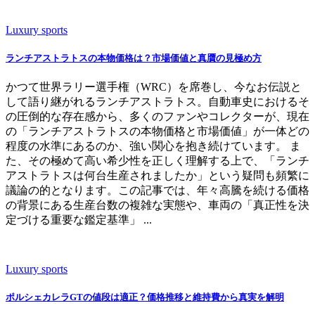
Luxury sports
ランチアストラトスの本物価格は？市場価値と真贋の見極め方
かつて世界ラリー選手権（WRC）を席巻し、今なお伝説と
して語り継がれるランチアストラトス。自動車史におけるそ
の圧倒的な存在感から、多くのファンやコレクターが、現在
の「ランチアストラトスの本物価格と市場価値」が一体どの
程度の水準にあるのか、強い関心を抱き続けています。 ま
た、その極めて高い希少性を正しく理解する上で、「ランチ
アストラトスは何台生産されましたか」という疑問も頻繁に
議論の的となります。この記事では、年々高騰を続ける価格
の背景にある生産台数の複雑な実態や、車両の「真正性を決
定づける重要な鑑定基準」 ...
Luxury sports
ポルシェカレラGTの値段は適正？価格推移と維持費から真実を解明