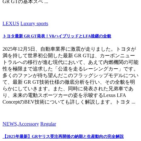
GR GTの基本スペ ...
LEXUS
Luxury sports
トヨタ最新 GR GT発表！V8ハイブリッドとLFA後継の全貌
2025年12月5日、自動車業界に激震が走りました。トヨタが
満を持して世界初公開した最新 GR GTは、カーボンニュー
トラルへの移行が進む現代において、あえて内燃機関の可能
性を極限まで追求した「公道を走るレーシングカー」です。
多くのファンが待ち望んだこのフラッグシップモデルについ
て、最新 GR GT技術仕様の徹底分析を行い、その全貌を明
らかにしていきます。また、同時に発表された兄弟車であ
り、未来の電動スポーツカーの姿を示唆するLexus LFA
ConceptのBEV技術についても詳しく解説します。トヨタ ...
NEWS,Accessory
Regular
【2025年最新】GRヤリス受注再開後の納期と生産動向の完全解説