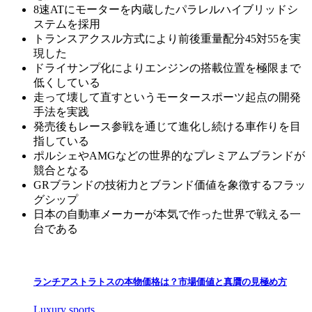
8速ATにモーターを内蔵したパラレルハイブリッドシ
ステムを採用
トランスアクスル方式により前後重量配分45対55を実
現した
ドライサンプ化によりエンジンの搭載位置を極限まで
低くしている
走って壊して直すというモータースポーツ起点の開発
手法を実践
発売後もレース参戦を通じて進化し続ける車作りを目
指している
ポルシェやAMGなどの世界的なプレミアムブランドが
競合となる
GRブランドの技術力とブランド価値を象徴するフラッ
グシップ
日本の自動車メーカーが本気で作った世界で戦える一
台である
ランチアストラトスの本物価格は？市場価値と真贋の見極め方
Luxury sports