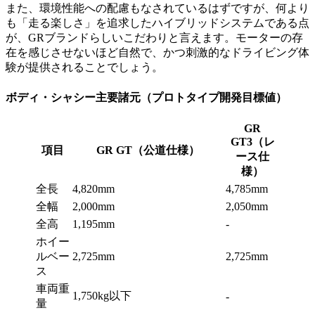
また、環境性能への配慮もなされているはずですが、何より
も「走る楽しさ」を追求したハイブリッドシステムである点
が、GRブランドらしいこだわりと言えます。モーターの存
在を感じさせないほど自然で、かつ刺激的なドライビング体
験が提供されることでしょう。
ボディ・シャシー主要諸元（プロトタイプ開発目標値）
GR
GT3（レ
項目
GR GT（公道仕様）
ース仕
様）
全長
4,820mm
4,785mm
全幅
2,000mm
2,050mm
全高
1,195mm
-
ホイー
ルベー
2,725mm
2,725mm
ス
車両重
1,750kg以下
-
量