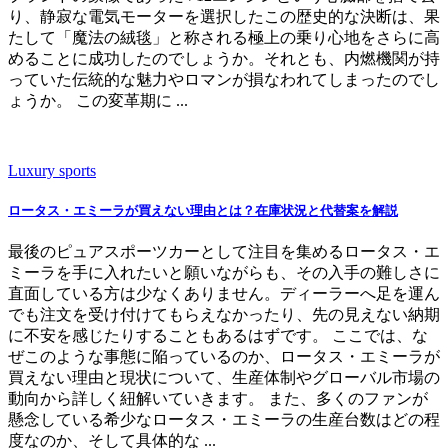
り、静寂な電気モーターを選択したこの歴史的な決断は、果
たして「魔法の絨毯」と称される極上の乗り心地をさらに高
めることに成功したのでしょうか。それとも、内燃機関が持
っていた伝統的な魅力やロマンが損なわれてしまったのでし
ょうか。 この変革期に ...
Luxury sports
ロータス・エミーラが買えない理由とは？在庫状況と代替案を解説
最後のピュアスポーツカーとして注目を集めるロータス・エ
ミーラを手に入れたいと願いながらも、その入手の難しさに
直面している方は少なくありません。ディーラーへ足を運ん
でも注文を受け付けてもらえなかったり、先の見えない納期
に不安を感じたりすることもあるはずです。 ここでは、な
ぜこのような事態に陥っているのか、ロータス・エミーラが
買えない理由と現状について、生産体制やグローバル市場の
動向から詳しく紐解いていきます。 また、多くのファンが
懸念している希少なロータス・エミーラの生産台数はどの程
度なのか、そして具体的な ...