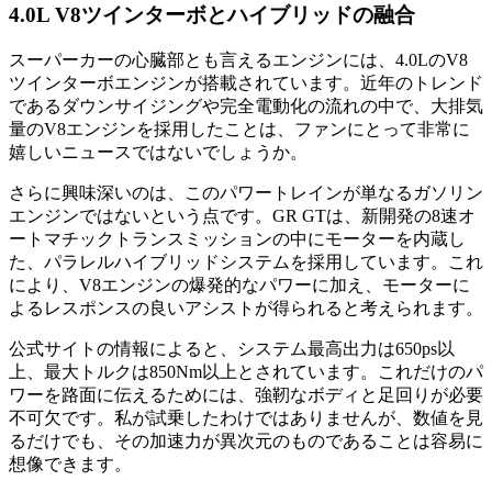
4.0L V8ツインターボとハイブリッドの融合
スーパーカーの心臓部とも言えるエンジンには、4.0LのV8
ツインターボエンジンが搭載されています。近年のトレンド
であるダウンサイジングや完全電動化の流れの中で、大排気
量のV8エンジンを採用したことは、ファンにとって非常に
嬉しいニュースではないでしょうか。
さらに興味深いのは、このパワートレインが単なるガソリン
エンジンではないという点です。GR GTは、新開発の8速オ
ートマチックトランスミッションの中にモーターを内蔵し
た、パラレルハイブリッドシステムを採用しています。これ
により、V8エンジンの爆発的なパワーに加え、モーターに
よるレスポンスの良いアシストが得られると考えられます。
公式サイトの情報によると、システム最高出力は650ps以
上、最大トルクは850Nm以上とされています。これだけのパ
ワーを路面に伝えるためには、強靭なボディと足回りが必要
不可欠です。私が試乗したわけではありませんが、数値を見
るだけでも、その加速力が異次元のものであることは容易に
想像できます。