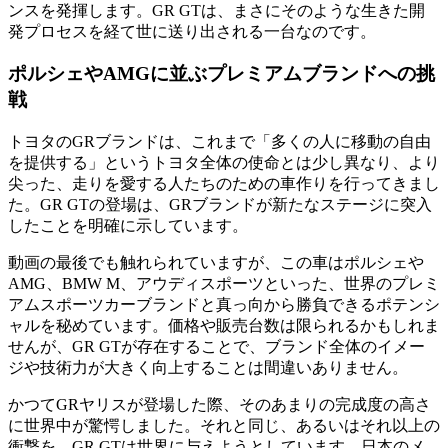
ンスを発揮します。GR GTは、まさにそのような生きた開
発プロセスを経て世に送り出される一台なのです。
ポルシェやAMGに並ぶプレミアムブランドへの挑
戦
トヨタのGRブランドは、これまで「多くの人に移動の自由
を提供する」というトヨタ全体の使命とは少し異なり、より
尖った、走りを愛する人たちのための車作りを行ってきまし
た。GR GTの登場は、GRブランドが新たなステージに突入
したことを明確に示しています。
動画の最後でも触れられていますが、この車はポルシェや
AMG、BMW M、アウディスポーツといった、世界のプレミ
アムスポーツカーブランドと真っ向から勝負できるポテンシ
ャルを秘めています。価格や販売台数は限られるかもしれま
せんが、GR GTが存在することで、ブランド全体のイメー
ジや技術力が大きく向上することは間違いありません。
かつてGRヤリスが登場した際、そのあまりの完成度の高さ
に世界中が驚愕しました。それと同じ、あるいはそれ以上の
衝撃を、GR GTは世界に与えようとしています。日本のメ