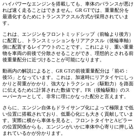
ハイパワーなエンジンを搭載しても、車体のバランスが悪け
れば速く走ることはできません。GR GTでは、重量配分を
最適化するためにトランスアクスル方式が採用されていま
す。
これは、エンジンをフロントミッドシップ（前輪より後方）
に配置し、トランスミッションをリアアクスル（後輪車軸）
側に配置するレイアウトのことです。これにより、重い重量
物を車両の前後で分散させることができ、理想的とされる前
後重量配分に近づけることが可能になります。
動画内の解説によると、GR GTの前後重量配分は「前45：
後55」となっています。これは、加速時にリアタイヤにしっ
かりと荷重がかかり、強大なトラクション（駆動力）を路面
に伝えるために計算された数値です。FR（後輪駆動）のス
ーパーカーとして、非常に理にかなった配分と言えます。
さらに、エンジン自体もドライサンプ化によって極限まで低
い位置に搭載されており、低重心化にも大きく貢献していま
す。実際に横から車体を見ると、フロントタイヤとAピラー
の位置関係からも、エンジンがいかに車体中心寄りに押し込
まれているかが分かります。