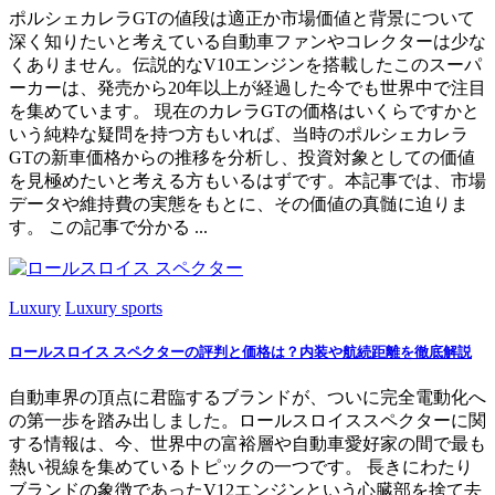
ポルシェカレラGTの値段は適正か市場価値と背景について
深く知りたいと考えている自動車ファンやコレクターは少な
くありません。伝説的なV10エンジンを搭載したこのスーパ
ーカーは、発売から20年以上が経過した今でも世界中で注目
を集めています。 現在のカレラGTの価格はいくらですかと
いう純粋な疑問を持つ方もいれば、当時のポルシェカレラ
GTの新車価格からの推移を分析し、投資対象としての価値
を見極めたいと考える方もいるはずです。本記事では、市場
データや維持費の実態をもとに、その価値の真髄に迫りま
す。 この記事で分かる ...
Luxury
Luxury sports
ロールスロイス スペクターの評判と価格は？内装や航続距離を徹底解説
自動車界の頂点に君臨するブランドが、ついに完全電動化へ
の第一歩を踏み出しました。ロールスロイススペクターに関
する情報は、今、世界中の富裕層や自動車愛好家の間で最も
熱い視線を集めているトピックの一つです。 長きにわたり
ブランドの象徴であったV12エンジンという心臓部を捨て去