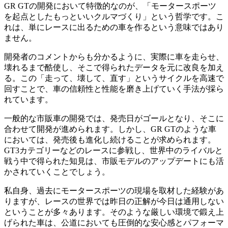
GR GTの開発において特徴的なのが、「モータースポーツ
を起点としたもっといいクルマづくり」という哲学です。こ
れは、単にレースに出るための車を作るという意味ではあり
ません。
開発者のコメントからも分かるように、実際に車を走らせ、
壊れるまで酷使し、そこで得られたデータを元に改良を加え
る。この「走って、壊して、直す」というサイクルを高速で
回すことで、車の信頼性と性能を磨き上げていく手法が採ら
れています。
一般的な市販車の開発では、発売日がゴールとなり、そこに
合わせて開発が進められます。しかし、GR GTのような車
においては、発売後も進化し続けることが求められます。
GT3カテゴリーなどのレースに参戦し、世界中のライバルと
戦う中で得られた知見は、市販モデルのアップデートにも活
かされていくことでしょう。
私自身、過去にモータースポーツの現場を取材した経験があ
りますが、レースの世界では昨日の正解が今日は通用しない
ということが多々あります。そのような厳しい環境で鍛え上
げられた車は、公道においても圧倒的な安心感とパフォーマ