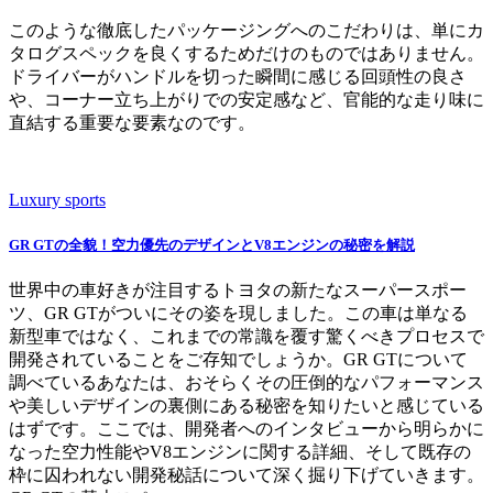
このような徹底したパッケージングへのこだわりは、単にカ
タログスペックを良くするためだけのものではありません。
ドライバーがハンドルを切った瞬間に感じる回頭性の良さ
や、コーナー立ち上がりでの安定感など、官能的な走り味に
直結する重要な要素なのです。
Luxury sports
GR GTの全貌！空力優先のデザインとV8エンジンの秘密を解説
世界中の車好きが注目するトヨタの新たなスーパースポー
ツ、GR GTがついにその姿を現しました。この車は単なる
新型車ではなく、これまでの常識を覆す驚くべきプロセスで
開発されていることをご存知でしょうか。GR GTについて
調べているあなたは、おそらくその圧倒的なパフォーマンス
や美しいデザインの裏側にある秘密を知りたいと感じている
はずです。ここでは、開発者へのインタビューから明らかに
なった空力性能やV8エンジンに関する詳細、そして既存の
枠に囚われない開発秘話について深く掘り下げていきます。