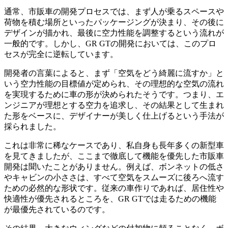
通常、市販車の開発プロセスでは、まず人が乗るスペースや
荷物を積む場所といったパッケージングが決まり、その後に
デザインが描かれ、最後に空力性能を調整するという流れが
一般的です。しかし、GR GTの開発においては、このプロ
セスが完全に逆転しています。
開発者の言葉によると、まず「空気をどう綺麗に流すか」と
いう空力性能の目標値が定められ、その理想的な空気の流れ
を実現するために車の形が決められたそうです。つまり、エ
ンジニアが理想とする空力を追求し、その結果として生まれ
た形をベースに、デザイナーが美しく仕上げるという手法が
採られました。
これは非常に稀なケースであり、私自身も長年多くの新型車
を見てきましたが、ここまで徹底して機能を優先した市販車
開発は聞いたことがありません。例えば、ボンネットの低さ
やキャビンの小ささは、すべて空気をスムーズに後ろへ流す
ための必然的な形状です。従来の車作りであれば、居住性や
快適性が優先されるところを、GR GTでは走るための機能
が最優先されているのです。