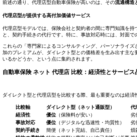
前述の通り、代理店型自動車保険が高いのは、その
流通構造
代理店型が提供する高付加価値サービス
代理店型モデルでは、保険会社と契約者の間に専門知識を持
と、契約手続きの代行です。特に、事故対応時には、対面で
これらの「専門家によるコンサルティング、パーソナライズ
加のプレミアムが、ダイレクト型との価格差を生み出す主な
いるかどうか、という点に集約されます。
自動車保険 ネット 代理店 比較：経済性とサービ
ダイレクト型と代理店型を比較する際、最も重要なのは経済
比較軸
ダイレクト型（ネット通販型）
代
経済性
優位
（保険料が安い）
劣
事故対応
優位
（デジタルな迅速性・均質性）
劣
契約手続き
簡便（ネット完結、自己責任）
煩