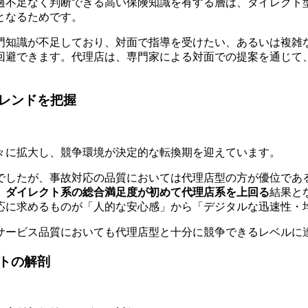
過不足なく判断できる高い保険知識を有する層は、ダイレクト
となるためです。
門知識が不足しており、対面で指導を受けたい、あるいは複雑
回避できます。代理店は、専門家による対面での提案を通じて
レンドを把握
々に拡大し、競争環境が決定的な転換期を迎えています。
したが、事故対応の品質においては代理店型の方が優位であると
、
ダイレクト系の総合満足度が初めて代理店系を上回る
結果と
応に求めるものが「人的な安心感」から「デジタルな迅速性・
サービス品質においても代理店型と十分に競争できるレベルに
トの解剖