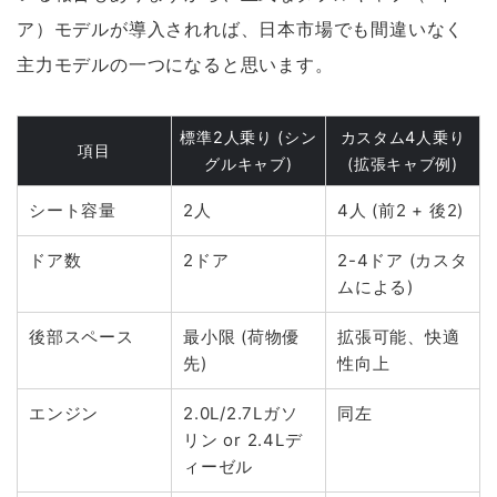
ア）モデルが導入されれば、日本市場でも間違いなく
主力モデルの一つになる
と思います。
標準2人乗り (シン
カスタム4人乗り
項目
グルキャブ)
(拡張キャブ例)
シート容量
2人
4人 (前2 + 後2)
ドア数
2ドア
2-4ドア (カスタ
ムによる)
後部スペース
最小限 (荷物優
拡張可能、快適
先)
性向上
エンジン
2.0L/2.7Lガソ
同左
リン or 2.4Lデ
ィーゼル