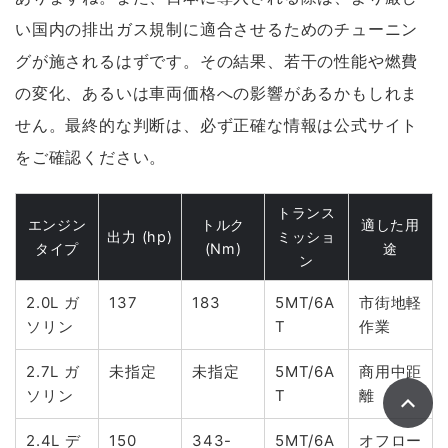
い国内の排出ガス規制に適合させるためのチューニン
グが施されるはずです。その結果、若干の性能や燃費
の変化、あるいは車両価格への影響があるかもしれま
せん。最終的な判断は、
必ず正確な情報は公式サイト
をご確認ください。
トランス
エンジン
トルク
適した用
出力 (hp)
ミッショ
タイプ
(Nm)
途
ン
2.0L ガ
137
183
5MT/6A
市街地軽
ソリン
T
作業
2.7L ガ
未指定
未指定
5MT/6A
商用中距
ソリン
T
離
2.4L デ
150
343-
5MT/6A
オフロー