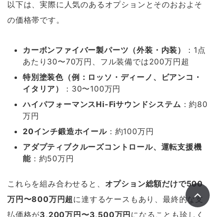
以下は、実際に人気のあるオプションとそのおおよそ
の価格帯です。
カーボンファイバー製パーツ（外装・内装）
：1点
あたり30〜70万円、フル装備では200万円超
特別塗装色（例：ロッソ・ディーノ、ビアンコ・
イタリア）
：30〜100万円
ハイパフォーマンスHi-Fiサウンドシステム
：約80
万円
20インチ鍛造ホイール
：約100万円
アダプティブクルーズコントロール、運転支援機
能
：約50万円
これらを組み合わせると、
オプション総額だけで500
万円〜800万円超
に達するケースもあり、最終的な支
払価格が
3,200万円〜3,500万円
になることも珍しく