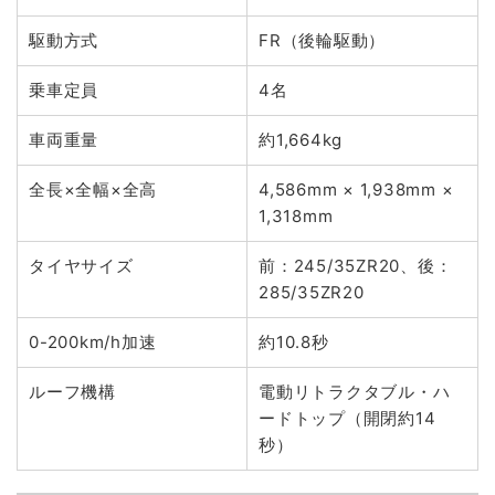
駆動方式
FR（後輪駆動）
乗車定員
4名
車両重量
約1,664kg
全長×全幅×全高
4,586mm × 1,938mm ×
1,318mm
タイヤサイズ
前：245/35ZR20、後：
285/35ZR20
0-200km/h加速
約10.8秒
ルーフ機構
電動リトラクタブル・ハ
ードトップ（開閉約14
秒）