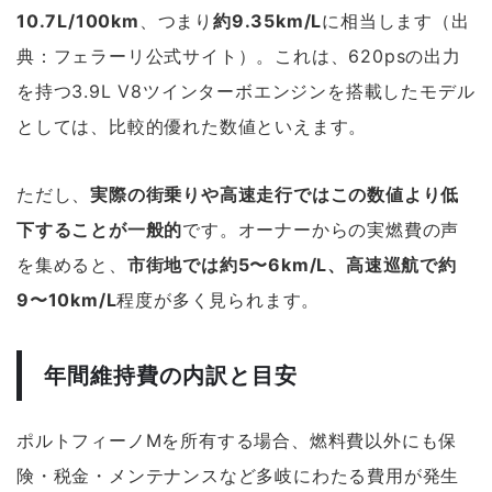
10.7L/100km
、つまり
約9.35km/L
に相当します（出
典：フェラーリ公式サイト）。これは、620psの出力
を持つ3.9L V8ツインターボエンジンを搭載したモデル
としては、比較的優れた数値といえます。
ただし、
実際の街乗りや高速走行ではこの数値より低
下することが一般的
です。オーナーからの実燃費の声
を集めると、
市街地では約5〜6km/L、高速巡航で約
9〜10km/L
程度が多く見られます。
年間維持費の内訳と目安
ポルトフィーノMを所有する場合、燃料費以外にも保
険・税金・メンテナンスなど多岐にわたる費用が発生