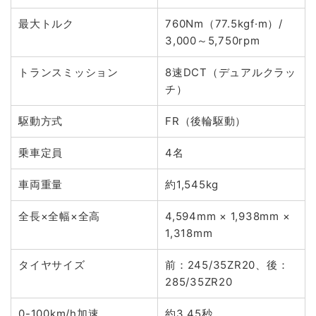
最大トルク
760Nm（77.5kgf·m）/
3,000～5,750rpm
トランスミッション
8速DCT（デュアルクラッ
チ）
駆動方式
FR（後輪駆動）
乗車定員
4名
車両重量
約1,545kg
全長×全幅×全高
4,594mm × 1,938mm ×
1,318mm
タイヤサイズ
前：245/35ZR20、後：
285/35ZR20
0-100km/h加速
約3.45秒