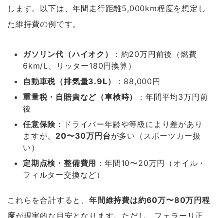
します。以下は、年間走行距離5,000km程度を想定し
た維持費の例です。
ガソリン代（ハイオク）
：約20万円前後（燃費
6km/L、リッター180円換算）
自動車税（排気量3.9L）
：88,000円
重量税・自賠責など（車検時）
：年間平均3万円前
後
任意保険
：ドライバー年齢や等級により差があり
ますが、
20〜30万円台
が多い（スポーツカー扱
い）
定期点検・整備費用
：年間10〜20万円（オイル・
フィルター交換など）
これらを合計すると、
年間維持費は約60万〜80万円程
度
が現実的な目安となります。ただし、フェラーリ正