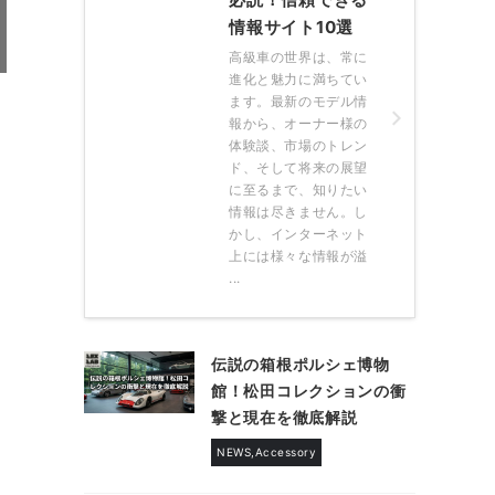
情報サイト10選
高級車の世界は、常に
進化と魅力に満ちてい
ます。最新のモデル情
報から、オーナー様の
体験談、市場のトレン
ド、そして将来の展望
に至るまで、知りたい
情報は尽きません。し
かし、インターネット
上には様々な情報が溢
...
伝説の箱根ポルシェ博物
館！松田コレクションの衝
撃と現在を徹底解説
NEWS,Accessory