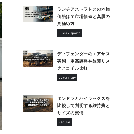
ランチアストラトスの本物
価格は？市場価値と真贋の
見極め方
Luxury sports
ディフェンダーのエアサス
実態！車高調整や故障リス
クとコイル比較
Luxury suv
タンドラとハイラックスを
比較して判明する維持費と
サイズの実情
Regular