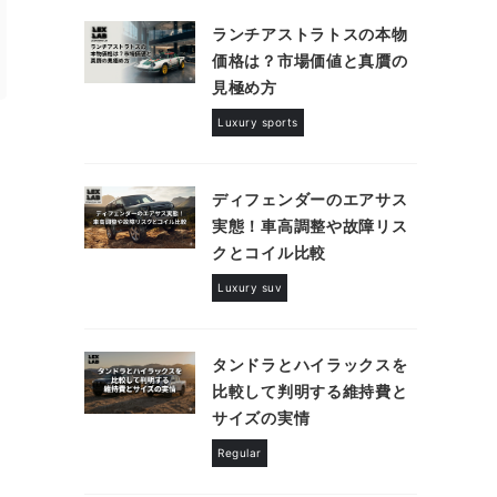
ランチアストラトスの本物
価格は？市場価値と真贋の
見極め方
Luxury sports
ディフェンダーのエアサス
実態！車高調整や故障リス
クとコイル比較
Luxury suv
タンドラとハイラックスを
比較して判明する維持費と
サイズの実情
Regular