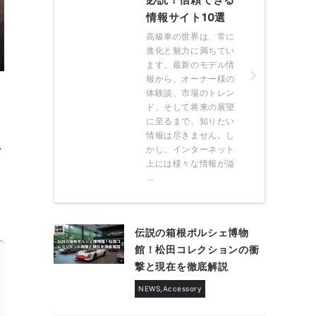
情報サイト10選
高級車の世界は、常に
進化と魅力に満ちてい
ます。最新のモデル情
報から、オーナー様の
体験談、市場のトレン
ド、そして将来の展望
に至るまで、知りたい
情報は尽きません。し
し
かし、インターネット
上には様々な情報が溢
...
伝説の箱根ポルシェ博物
館！松田コレクションの衝
撃と現在を徹底解説
NEWS,Accessory